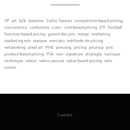
5P
art
b2b
baseline
Carlos Tavares
competition-based pricing
concurrence
confusions
cost+
cost-based pricing
ETI
football
function-based pricing
guerre des prix
marge
marketing
marketing mix
marque
mercato
méthode de pricing
networking
pixel art
PME
pressing
pricing
prismup
prix
product-based pricing
PSA
rien
signature
strategie
tactique
technique
valeur
valeur perçue
value-based pricing
velo
vortex
Contact