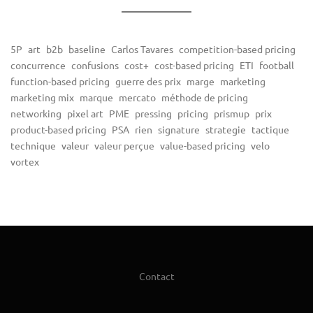
5P
art
b2b
baseline
Carlos Tavares
competition-based pricing
concurrence
confusions
cost+
cost-based pricing
ETI
football
function-based pricing
guerre des prix
marge
marketing
marketing mix
marque
mercato
méthode de pricing
networking
pixel art
PME
pressing
pricing
prismup
prix
product-based pricing
PSA
rien
signature
strategie
tactique
technique
valeur
valeur perçue
value-based pricing
velo
vortex
Contact