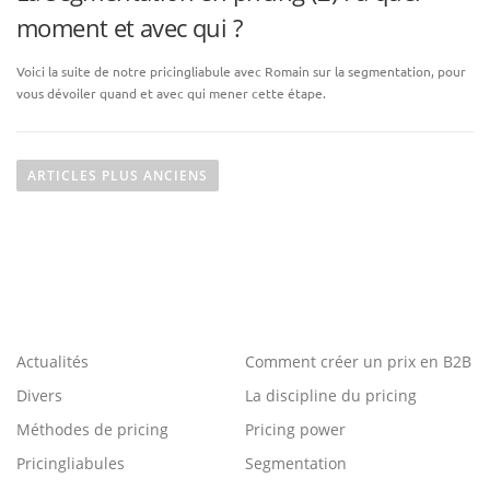
moment et avec qui ?
Voici la suite de notre pricingliabule avec Romain sur la segmentation, pour
vous dévoiler quand et avec qui mener cette étape.
N
a
ARTICLES PLUS ANCIENS
v
i
g
a
t
i
Actualités
Comment créer un prix en B2B
o
n
Divers
La discipline du pricing
d
Méthodes de pricing
Pricing power
e
Pricingliabules
Segmentation
s