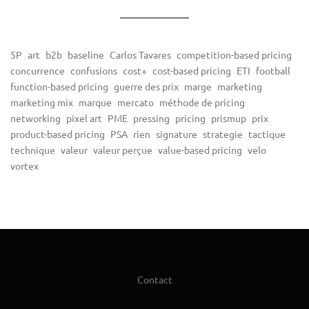
5P
art
b2b
baseline
Carlos Tavares
competition-based pricing
concurrence
confusions
cost+
cost-based pricing
ETI
football
function-based pricing
guerre des prix
marge
marketing
marketing mix
marque
mercato
méthode de pricing
networking
pixel art
PME
pressing
pricing
prismup
prix
product-based pricing
PSA
rien
signature
strategie
tactique
technique
valeur
valeur perçue
value-based pricing
velo
vortex
Contact